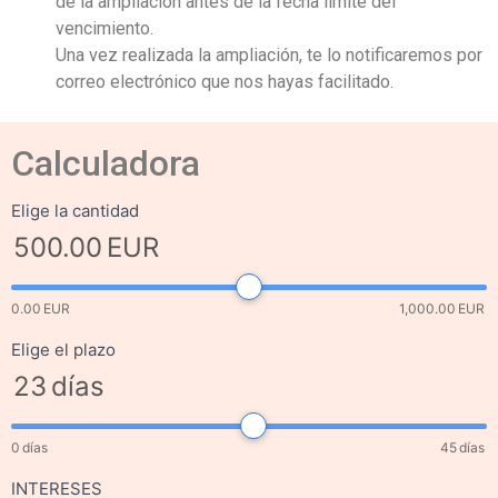
de la ampliación antes de la fecha límite del
vencimiento.
Una vez realizada la ampliación, te lo notificaremos por
correo electrónico que nos hayas facilitado.
Calculadora
Elige la cantidad
Slider
500.00
EUR
0.00
EUR
1,000.00
EUR
Elige el plazo
23
días
0
días
45
días
INTERESES